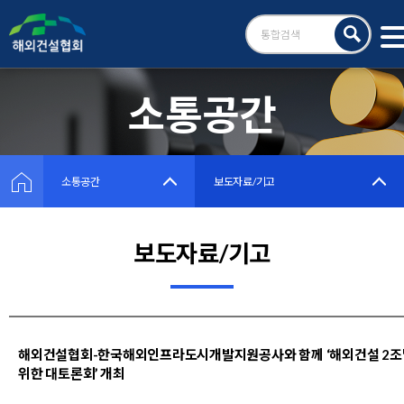
검
색
소통공간
소통공간
보도자료/기고
보도자료/기고
해외건설협회-한국해외인프라도시개발지원공사와 함께 ‘해외건설 2조
위한 대토론회’ 개최