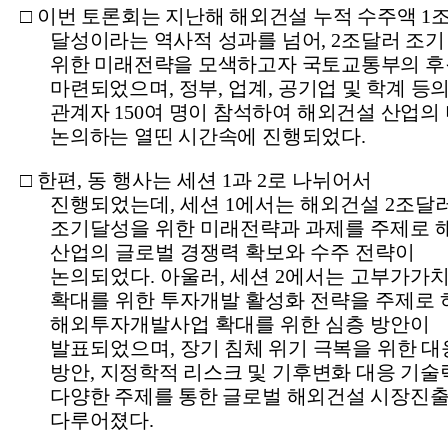
□
이번 토론회는 지난해 해외건설 누적 수주액
1
달성이라는 역사적 성과를 넘어
, 2
조달러 조기
위한 미래전략을 모색하고자 국토교통부의 
마련되었으며
,
정부
,
업계
,
공기업 및 학계 등의
관계자
150
여 명이 참석하여 해외건설 산업의
논의하는 열띤 시간속에 진행되었다
.
□
한편
,
동 행사는 세션
1
과
2
로 나뉘어서
진행되었는데
,
세션
1
에서는
해외건설
2
조달
조기달성을 위한 미래전략과 과제를 주제로 
산업의 글로벌 경쟁력 확보와 수주 전략이
논의되었다
.
아울러
,
세션
2
에서는 고부가가치
확대를 위한 투자개발 활성화 전략을
주제로 
해외투자개발사업 확대를 위한 심층 방안이
발표되었으며
,
장기 침체 위기 극복을 위한 대
방안
,
지정학적 리스크 및 기후변화 대응 기술
다양한 주제를 통한 글로벌 해외건설 시장진출
다루어졌다
.