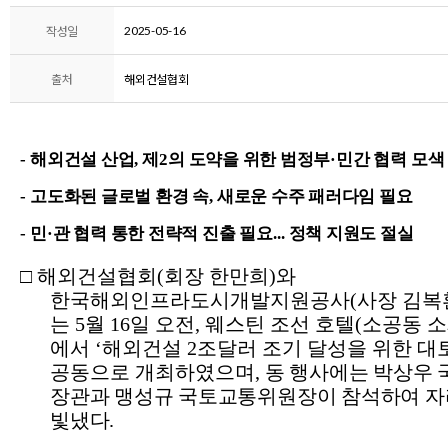
2025-05-16
작성일
출처
해외건설협회
-
해외건설 산업
,
제
2
의 도약을 위한 범정부
·
민간 협력 모색
-
고도화된 글로벌 환경 속
,
새로운 수주 패러다임 필요
-
민
·
관 협력 통한 전략적 진출 필요
...
정책 지원도 절실
□
해외건설협회
(
회장 한만희
)
와
한국해외인프라도시개발지원공사
(
사장
김복
는
5
월
16
일 오전
,
웨스틴 조선 호텔
(
소공동 
에서
‘
해외
건설
2
조달러 조기 달성을 위한 대
공동으로 개최하였으며
,
동 행사에는 박상우
장관과 맹성규 국토교통위원장이 참석하여 
빛냈다
.