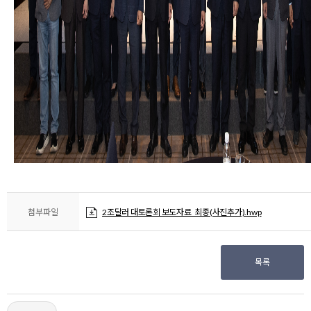
첨부파일
2조달러 대토론회 보도자료_최종(사진추가).hwp
목록