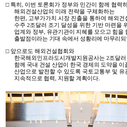
□
특히
,
이번 토론회가 정부와 민간이 함께 협력
해외건설산업의
미래 전략을 구체화하는
한편
,
고부가가치 시장 진출을 통하여 해외건
수주
2
조달러 조기 달성을 위한 기반 마련을 
업계와
정부
,
유관기관이 지혜를 모으고 힘을
출발점이라는 기대 속에서
성황리에
마무리되
□
앞으로도 해외건설협회와
한국해외인프라도시개발지원공사는
2
조달러
함께 국내 건설 산업이 한국 경제의 도약을 
산업으로 발전할 수 있도록 국토교통부 및 유
지속적
으로 협력
,
지원할 계획이다
.