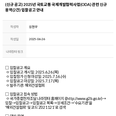
(신규 공고) 2025년 국토교통 국제개발협력사업(ODA) 관련 신규
용역(2건) 입찰공고 안내
작성자
심현우
2025-06-26
작성일
나라장터 링크
□ 입찰공고 개요
ㅇ 입찰공고 개시일: 2025.6.26.(목)
ㅇ 입찰참가 신청 마감일: 2025.7.16.(수)
ㅇ 입찰공고 마감일: 2025.7.17.(목)
ㅇ 발주기관: 해외건설협회
□ 입찰공고 접속 방법
ㅇ 국가종합전자조달 나라장터 홈페이지 ((http://www.g2b.go.kr)→
입찰→입찰공고→입찰공고 목록→상세조건→'수요기관'을
'해외건설협회' 및 코드‘Z021121’로 검색