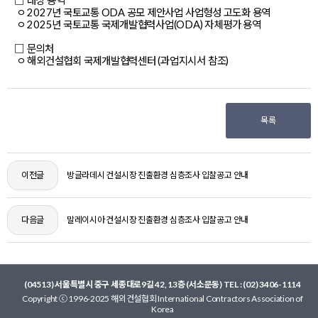
□ 대상 용역
ㅇ 2027년 국토교통 ODA 공모 제안사업 사업형성 고도화 용역
ㅇ 2025년 국토교통 국제개발협력사업(ODA) 자체평가 용역
□ 문의처
ㅇ 해외건설협회 국제개발협력센터 (과업지시서 참조)
목록
이전글
방글라데시 건설시장 진출환경 심층조사 입찰공고 안내
다음글
말레이시아 건설시장 진출환경 심층조사 입찰공고 안내
(04513) 서울특별시 중구 세종대로9길 42, 13층 (서소문동) TEL : (02) 3406-1114
Copyright ⓒ 1996-2025 해외건설협회 International Contractors Association of
Korea