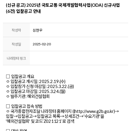
(신규 공고) 2025년 국토교통 국제개발협력사업(ODA) 신규사업
(6건) 입찰공고 안내
작성자
심현우
2025-02-20
작성일
나라장터 링크
□ 입찰공고 개요
ㅇ 입찰공고 개시일: 2025.2.19.(수)
ㅇ 입찰참가 신청 마감일: 2025.3.22.(금)
ㅇ 입찰공고 마감일: 2025.3.24.(월)
ㅇ 발주기관: 해외건설협회
□ 입찰공고 접속 방법
ㅇ 국가종합전자조달 나라장터 홈페이지 ((http://www.g2b.go.kr)→
입찰→입찰공고→입찰공고 목록→상세조건→'수요기관'을
'해외건설협회' 및 코드‘Z021121’로 검색