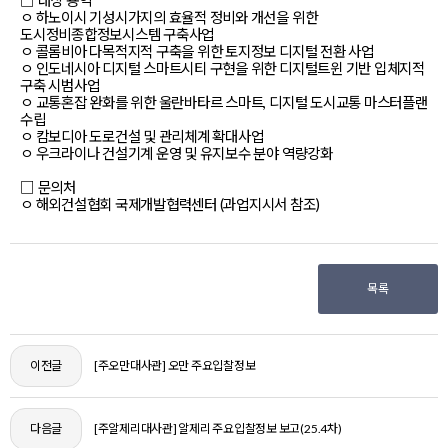
□ 대상 용역
ㅇ 하노이시 기성시가지의 효율적 정비와 개선을 위한
도시정비종합정보시스템 구축사업
ㅇ 콜롬비아 다목적지적 구축을 위한 토지정보 디지털 전환 사업
ㅇ 인도네시아 디지털 스마트시티 구현을 위한 디지털트윈 기반 입체지적
구축 시범사업
ㅇ 교통혼잡 완화를 위한 울란바타르 스마트, 디지털 도시교통 마스터플랜
수립
ㅇ 캄보디아 도로건설 및 관리체계 확대사업
ㅇ 우크라이나 건설기계 운영 및 유지보수 분야 역량강화
□ 문의처
ㅇ 해외건설협회 국제개발협력센터 (과업지시서 참조)
목록
이전글
[주오만대사관] 오만 주요입찰정보
다음글
[주알제리대사관] 알제리 주요입찰정보 보고(25.4차)