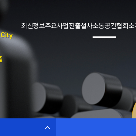
최신정보
주요사업
진출절차
소통공간
협회소
City
폼