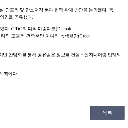
설
·
인프라 및 탄소저감 분야 협력 확대 방안을 논의했다
.
동
 의견을 공유했다
.
되었다
. CIDC
의 디팍 마줌다르
(Deepak
시티와 모듈러 건축뿐만 아니라
녹색철강
(Green
이번 간담회를 통해 공유받은 정보를 건설
‧
엔지니어링 업계와
 계획이다
.
목록