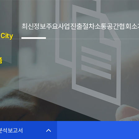
최신정보
주요사업
진출절차
소통공간
협회소
City
폼
분석보고서